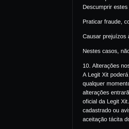
Descumprir estes
Praticar fraude, c
Causar prejuízos 
Nestes casos, nã
10. Alterações no
A Legit Xit poder
qualquer momento,
alterações entrar
oficial da Legit X
cadastrado ou avi
aceitação tácita 