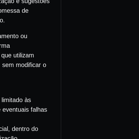
ização e sugestões
romessa de
o.
iamento ou
orma
que utilizam
, sem modificar o
 limitado às
 eventuais falhas
ial, dentro do
ização,