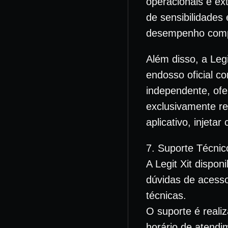
operacionais e ex
de sensibilidades
desempenho compet
Além disso, a Legi
endosso oficial c
independente, ofe
exclusivamente rec
aplicativo, injetar
7. Suporte Técnic
A Legit Xit disponi
dúvidas de acesso
técnicas.
O suporte é reali
horário de atendi