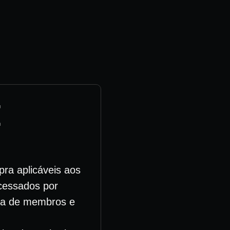
E
ra aplicáveis aos
acessados por
rea de membros e