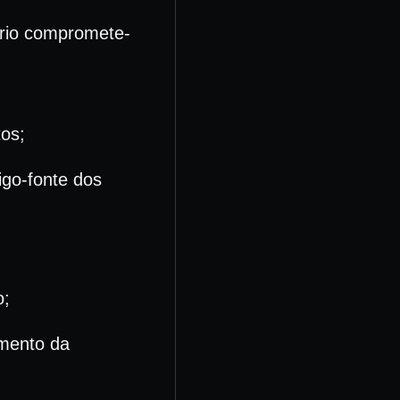
uário compromete-
tos;
igo-fonte dos
o;
amento da