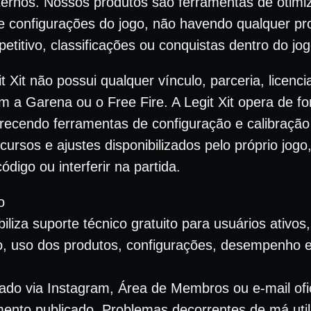
ternos. Nossos produtos são ferramentas de otim
 e configurações do jogo, não havendo qualquer p
itivo, classificações ou conquistas dentro do jog
t Xit não possui qualquer vínculo, parceria, licenc
om a Garena ou o Free Fire. A Legit Xit opera de f
recendo ferramentas de configuração e calibração 
ursos e ajustes disponibilizados pelo próprio jogo
 código ou interferir na partida.
o
biliza suporte técnico gratuito para usuários ativos,
, uso dos produtos, configurações, desempenho e
zado via Instagram, Área de Membros ou e-mail ofic
mento publicado. Problemas decorrentes de má util