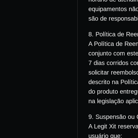
equipamentos não 
são de responsabil
8. Política de Re
A Política de Ree
conjunto com este
7 dias corridos c
solicitar reembols
descrito na Polít
do produto entre
na legislação apl
9. Suspensão ou 
A Legit Xit reser
usuário que: