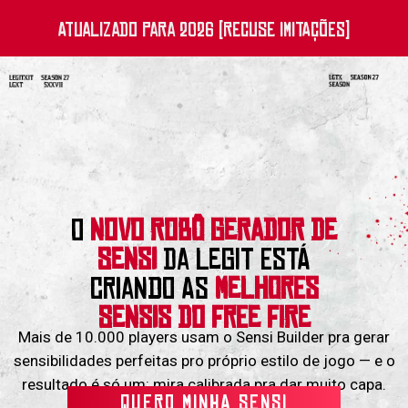
ATUALIZADO PARA 2026 (RECUSE IMITAÇÕES)
O
NOVO ROBÔ GERADOR DE
SENSI
DA LEGIT ESTÁ
CRIANDO AS
MELHORES
SENSIS DO FREE FIRE
Mais de 10.000 players usam o Sensi Builder pra gerar
sensibilidades perfeitas pro próprio estilo de jogo — e o
resultado é só um: mira calibrada pra dar muito capa.
QUERO MINHA SENSI